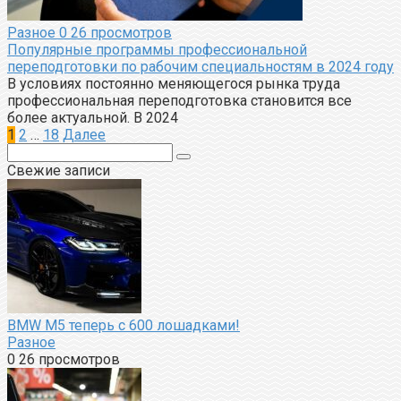
Разное
0
26 просмотров
Популярные программы профессиональной
переподготовки по рабочим специальностям в 2024 году
В условиях постоянно меняющегося рынка труда
профессиональная переподготовка становится все
более актуальной. В 2024
Пагинация
1
2
…
18
Далее
записей
Поиск:
Свежие записи
BMW M5 теперь с 600 лошадками!
Разное
0
26 просмотров