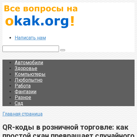
Перейти
к
контенту
Написать нам
Поиск:
Автомобили
Здоровье
Компьютеры
Любопытно
Работа
Фантазии
Разное
Сад
Главная страница
QR-коды в розничной торговле: как
простой скан превращает случайного