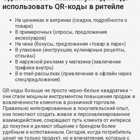
использовать QR-коды в ритейле
На ценниках и витринах (скидки, подробности о
товаре)
В примерочных (опросы, предложения
аксессуаров)
На чеке (бонусы, предложения «товар в паре»)
В упаковке (инструкции, кулинарные рецепты,
отзывы)
В наружной рекламе у магазина (завлечение
трафика внутрь)
В e-mail-рассылках (привлечение в офлайн через
спецпредложения)
QR-коды больше не просто черно-белые квадратики –
они стали мощным инструментом повышения продаж и
вовлечённости клиентов в розничной торговле.
Правильно интегрированные в покупательский опыт,
они помогают создать живое и персонализированное
взаимодействие, сокращают путь клиента от интереса
до покупки и делают общение с брендом более
удобным и естественным. Сегодня, когда потребитель
ценит не только продукт, но и впечатления, которые с