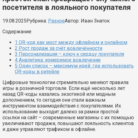
посетителя в лояльного покупателя
19.08.2025
Рубрика:
Разное
Автор:
Иван Знаток
Содержание
1
QR-код как мост между офлайном и онлайном
2
Рост продаж за счёт вовлечённости
3
Персонализация – ключ к сердцу покупателя
4
Аналитика: измеримое вовлечение
5
Один список – максимум идей: где использовать
QR-коды в ритейле
Цифровые технологии стремительно меняют правила
игры в розничной торговле. Если ещё несколько лет
назад QR-коды казались экзотикой или модным
дополнением, то сегодня они стали важным
инструментом взаимодействия с покупателями. Их
использование выходит далеко за рамки простой
ссылки на сайт – современные магазины с их помощью
увеличивают продажи, повышают лояльность клиентов
и даже управляют трафиком в офлайне.