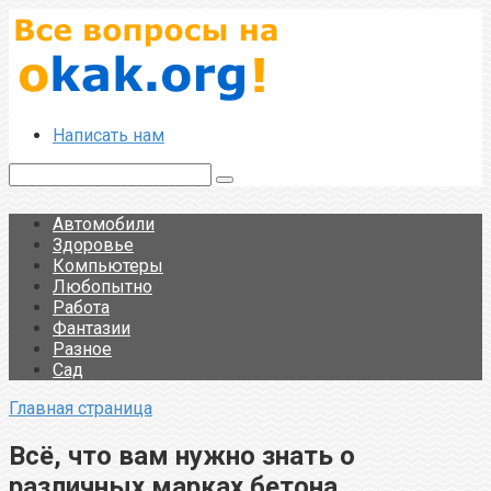
Перейти
к
контенту
Написать нам
Поиск:
Автомобили
Здоровье
Компьютеры
Любопытно
Работа
Фантазии
Разное
Сад
Главная страница
Всё, что вам нужно знать о
различных марках бетона