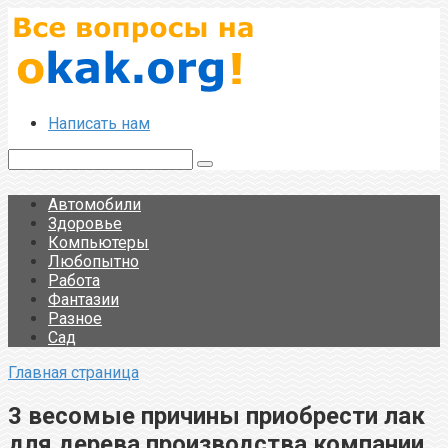
Перейти
к
контенту
Написать нам
Поиск:
Автомобили
Здоровье
Компьютеры
Любопытно
Работа
Фантазии
Разное
Сад
Главная страница
3 весомые причины приобрести лак
для дерева производства компании