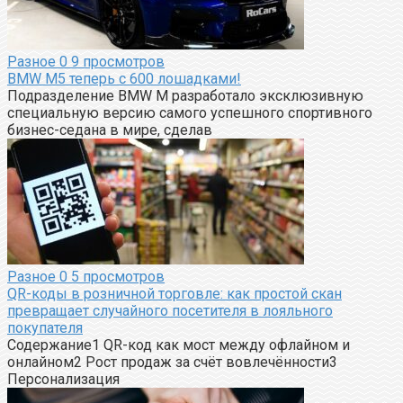
Разное
0
9 просмотров
BMW M5 теперь с 600 лошадками!
Подразделение BMW M разработало эксклюзивную
специальную версию самого успешного спортивного
бизнес-седана в мире, сделав
Разное
0
5 просмотров
QR-коды в розничной торговле: как простой скан
превращает случайного посетителя в лояльного
покупателя
Содержание1 QR-код как мост между офлайном и
онлайном2 Рост продаж за счёт вовлечённости3
Персонализация