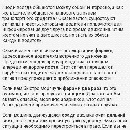
Люди всегда общаются между собой. Интересно, а как
же водители общаются на дороге за рулем
транспортного средства? Оказывается, существуют
сигналы и жесты, которыми водители пользуются для
информирования друг друга во время движения. Этим
жестам не учат в автошколах, но знать их обязан
каждый водитель.
Самый известный сигнал – это
моргание фарам
и,
адресованное водителям встречного движения.
Предназначено для предупреждения о стоящем
впереди на дороге
посте
. Этот сигнал перешел от
зарубежных водителей довольно давно. Также этот
сигнал предупреждает о приближении опасности.
Если вам быстро моргнули
фарами два раза
, то это
означает, что вас пропускают
вперед
. Для того чтобы
сказать спасибо, моргните аварийкой. Этот сигнал
благодарности применяется в самых разных случаях.
Если машина, движущаяся
сзади
вас, включит
дальний
свет
, то ее водитель просит
уступить
дорогу. Вам в этой
ситуации необходимо перестроиться вправо. Если вы не