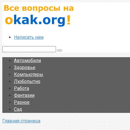
Перейти
к
контенту
Написать нам
Поиск:
Автомобили
Здоровье
Компьютеры
Любопытно
Работа
Фантазии
Разное
Сад
Главная страница