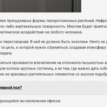
 более причудливые формы папоротниковых растений, Нефр
ую-либо вертикальную поверхность. Многим будет приятно 
евтическое воздействие на любого человека.
 переговорная. В ней не должно быть экзотики. Ничто не 
 та цель, к которой нужно стремиться, создавая атмосфер
задачу.
раться произвести впечатления на оппонента пышностью 
я холлов крупных гостиниц, а не там, где важно дать собе
но из красивых растительных элементов со вкусом подоб
ливной пол?
ирующейся на озеленении офисов