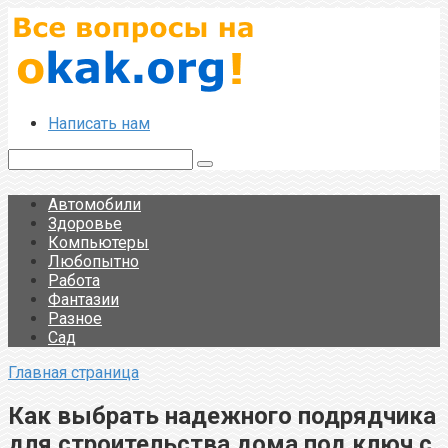
Перейти
к
контенту
Написать нам
Поиск:
Автомобили
Здоровье
Компьютеры
Любопытно
Работа
Фантазии
Разное
Сад
Главная страница
Как выбрать надежного подрядчика
для строительства дома под ключ с