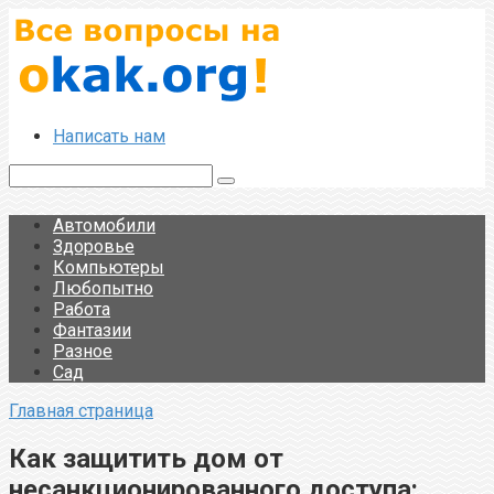
Перейти
к
контенту
Написать нам
Поиск:
Автомобили
Здоровье
Компьютеры
Любопытно
Работа
Фантазии
Разное
Сад
Главная страница
Как защитить дом от
несанкционированного доступа: