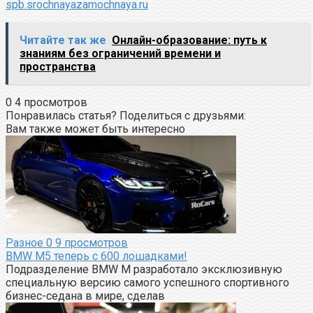
spb.srochnayazamochnaya.ru
Читайте так же
Онлайн-образование: путь к
знаниям без ограничений времени и
пространства
0
4 просмотров
Понравилась статья? Поделиться с друзьями:
Вам также может быть интересно
Разное
0
9 просмотров
BMW M5 теперь с 600 лошадками!
Подразделение BMW M разработало эксклюзивную
специальную версию самого успешного спортивного
бизнес-седана в мире, сделав