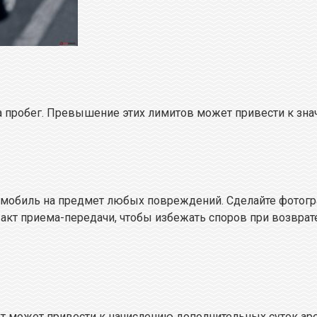
а пробег. Превышение этих лимитов может привести к зна
томобиль на предмет любых повреждений. Сделайте фотог
акт приема-передачи, чтобы избежать споров при возврате
ут может привести к начислению дополнительных суток ар