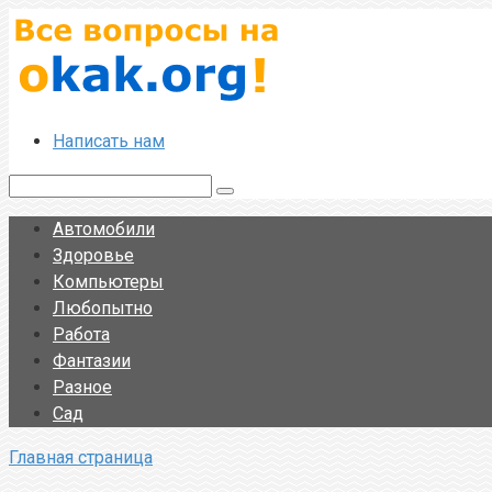
Перейти
к
контенту
Написать нам
Поиск:
Автомобили
Здоровье
Компьютеры
Любопытно
Работа
Фантазии
Разное
Сад
Главная страница