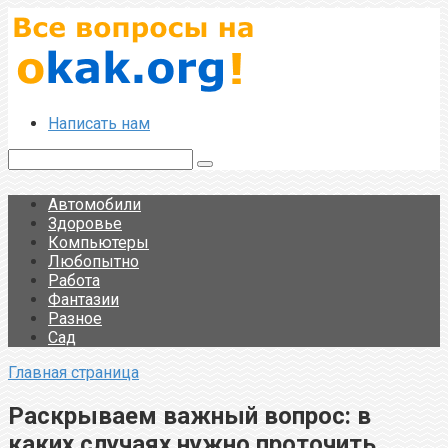
Перейти
к
контенту
Написать нам
Поиск:
Автомобили
Здоровье
Компьютеры
Любопытно
Работа
Фантазии
Разное
Сад
Главная страница
Раскрываем важный вопрос: в
каких случаях нужно проточить