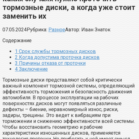
тормозные диски, а когда уже стоит
заменить их
07.05.2024
Рубрика:
Разное
Автор:
Иван Знаток
Содержание
1
Срок службы тормозных дисков
2
Когда допустима проточка дисков
3
Причины отказа от проточки
4
Заключение
Тормозные диски представляют собой критически
важный компонент тормозной системы, определяющий
эффективность торможения и безопасность движения
автомобиля. В процессе эксплуатации на рабочих
поверхностях дисков могут появляться различные
дефекты – биение, неравномерный износ, риски,
задиры, трещины. Это ведет к вибрациям при
торможении и снижению эффективности всей системы.
Чтобы восстановить геометрию и рабочие
характеристики изношенных дисков, применяется
технология проточки. Но прибегать к ней имеет смысл