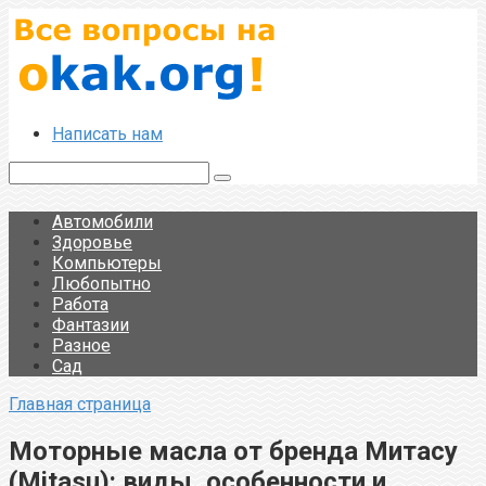
Перейти
к
контенту
Написать нам
Поиск:
Автомобили
Здоровье
Компьютеры
Любопытно
Работа
Фантазии
Разное
Сад
Главная страница
Моторные масла от бренда Митасу
(Mitasu): виды, особенности и