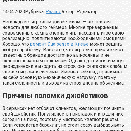
14.04.2023
Рубрика:
Разное
Автор:
Редактор
Неполадки с игровым джойстиком — это плохая
новость для любого геймера. Многие приверженцы
современных компьютерных игр, находят в игре свою
реализацию, подпитываются необходимыми эмоциями.
Хорошо, что
ремонт Dualsense в Киеве
может решить
любую проблему. Известно, что игровые приставки от
известных брендов достаточно выносливы и не
склонны к частым поломкам. Однако джойстики могут
периодически выходить из строя, они считаются слабым
звеном игровой системы. Именно геймпад принимает
на себя основную механическую нагрузку, поэтому
такая склонность к выходу из строя вполне объяснима.
Причины поломки джойстиков
В сервисах нет отбоя от клиентов, желающих починить
свой джойстик. Популярность приставок и игр для них
сегодня на пике, поэтому у мастеров хватает работы.
Если устройство барахлит, не стоит сразу выбрасывать
его. Новая модель потребует раскошелиться, разумнее