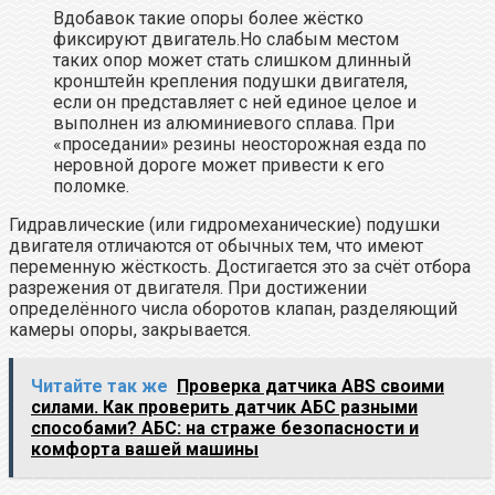
Вдобавок такие опоры более жёстко
фиксируют двигатель.Но слабым местом
таких опор может стать слишком длинный
кронштейн крепления подушки двигателя,
если он представляет с ней единое целое и
выполнен из алюминиевого сплава. При
«проседании» резины неосторожная езда по
неровной дороге может привести к его
поломке.
Гидравлические (или гидромеханические) подушки
двигателя отличаются от обычных тем, что имеют
переменную жёсткость. Достигается это за счёт отбора
разрежения от двигателя. При достижении
определённого числа оборотов клапан, разделяющий
камеры опоры, закрывается.
Читайте так же
Проверка датчика ABS своими
силами. Как проверить датчик АБС разными
способами? АБС: на страже безопасности и
комфорта вашей машины