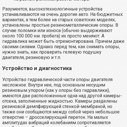
Разумеется, высокотехнологичные устройства
устанавливаются на очень дорогие авто. На бюджетных
вариантах, а тем более на старых советских моделях,
установлены простые резинометаллические опоры. В
случае поломки или износа (обычно выдерживают
около 100 000 км. пробега) их просто меняют. А
гидравлика может быть отремонтирована. Причем даже
своими силами. Однако перед тем, как снимать опоры,
нужно знать, как проверить гелевую подушку
двигателя, резиновую и т.п.
Устройство и диагностика​
Устройство гидравлической части опоры двигателя
несложное. Внутри нее, под основным несущим
резиновым упором (как у опоры без гидравлики),
имеются две расположенные одна над другой камеры-
отсека, заполненные жидкостью. Камеры разделены
резиновой демпфирующей стенкой-мембраной, но
также они сообщаются между собой через небольшое
отверстие – дросселирующий переток. На малых
амплитудах вибраций колебаниям сопротивляется