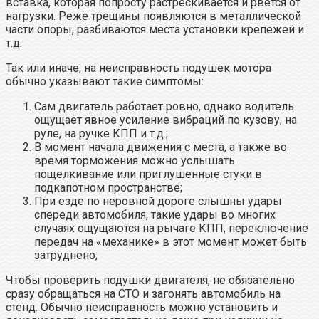
вставка, которая попросту растрескивается и рвется от
нагрузки. Реже трещины появляются в металлической
части опоры, разбиваются места установки крепежей и
т.д.
Так или иначе, на неисправность подушек мотора
обычно указывают такие симптомы:
Сам двигатель работает ровно, однако водитель
ощущает явное усиление вибраций по кузову, на
руле, на ручке КПП и т.д.;
В момент начала движения с места, а также во
время торможения можно услышать
пощелкивание или приглушенные стуки в
подкапотном пространстве;
При езде по неровной дороге слышны удары
спереди автомобиля, такие удары во многих
случаях ощущаются на рычаге КПП, переключение
передач на «механике» в этот момент может быть
затруднено;
Чтобы проверить подушки двигателя, не обязательно
сразу обращаться на СТО и загонять автомобиль на
стенд. Обычно неисправность можно установить и