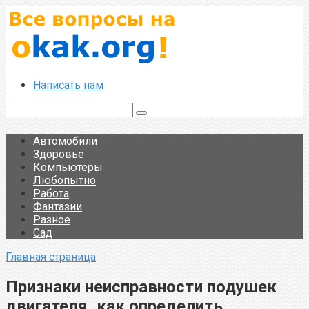
Перейти
к
контенту
Написать нам
Поиск:
Автомобили
Здоровье
Компьютеры
Любопытно
Работа
Фантазии
Разное
Сад
Главная страница
Признаки неисправности подушек
двигателя, как определить