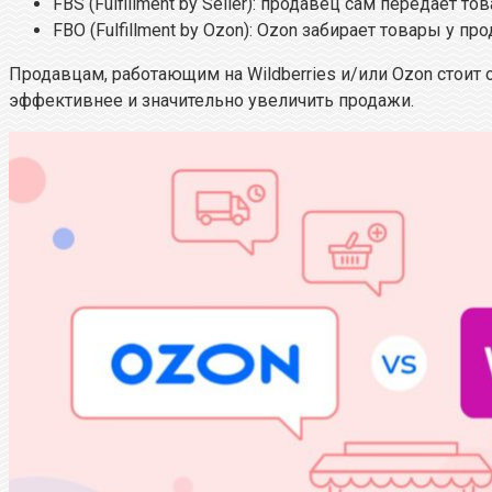
FBS (Fulfillment by Seller): продавец сам передаёт 
FBO (Fulfillment by Ozon): Ozon забирает товары у п
Продавцам, работающим на Wildberries и/или Ozon стоит
эффективнее и значительно увеличить продажи.