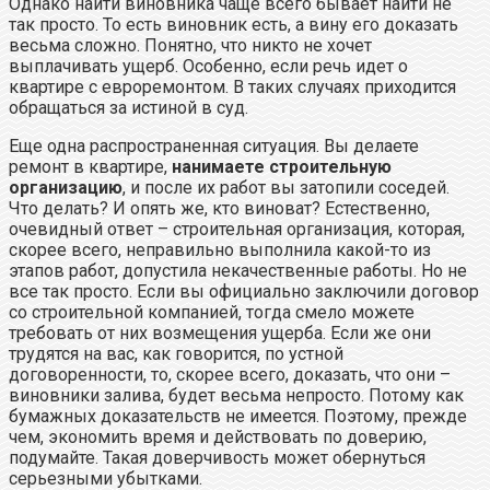
Однако найти виновника чаще всего бывает найти не
так просто. То есть виновник есть, а вину его доказать
весьма сложно. Понятно, что никто не хочет
выплачивать ущерб. Особенно, если речь идет о
квартире с евроремонтом. В таких случаях приходится
обращаться за истиной в суд.
Еще одна распространенная ситуация. Вы делаете
ремонт в квартире,
нанимаете строительную
организацию
, и после их работ вы затопили соседей.
Что делать? И опять же, кто виноват? Естественно,
очевидный ответ – строительная организация, которая,
скорее всего, неправильно выполнила какой-то из
этапов работ, допустила некачественные работы. Но не
все так просто. Если вы официально заключили договор
со строительной компанией, тогда смело можете
требовать от них возмещения ущерба. Если же они
трудятся на вас, как говорится, по устной
договоренности, то, скорее всего, доказать, что они –
виновники залива, будет весьма непросто. Потому как
бумажных доказательств не имеется. Поэтому, прежде
чем, экономить время и действовать по доверию,
подумайте. Такая доверчивость может обернуться
серьезными убытками.