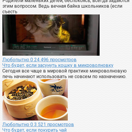
Родители маленьких детей, беспокоясь, всегда задаются
этим вопросом. Ведь вечная байка школьников (если
съесть
Любопытно
0
24 496 просмотров
Что будет, если засунуть кошку в микроволновку
Сегодня все чаще в мировой практике микроволновую
печь начинают использовать не совсем по назначению.
Любопытно
0
3 521 просмотров
Что будет, если покурить чай