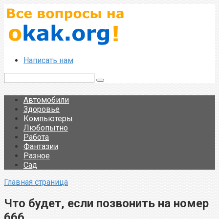
Перейти
к
контенту
Написать нам
Поиск:
Автомобили
Здоровье
Компьютеры
Любопытно
Работа
Фантазии
Разное
Сад
Главная страница
Что будет, если позвонить на номер
666