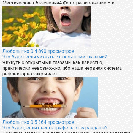
Мистические объяснения4 Фотографирование – к
Любопытно
0
4 890 просмотров
Что будет если чихнуть с открытыми глазами?
Чихнуть с открытыми глазами, как известно,
практически невозможно, ибо наша нервная система
рефлекторно закрывает
Любопытно
0
5 364 просмотров
Что будет, если съесть грифель от карандаша?