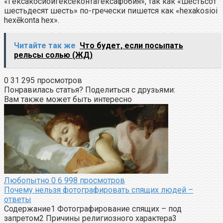
«Гексакосиойгексеконтагексафобия», так как «шестьсот
шестьдесят шесть» по-гречески пишется как «hexakosioi
hexēkonta hex».
Читайте так же
Что будет, если посыпать
рельсы солью (ЖД)
0
31 295 просмотров
Понравилась статья? Поделиться с друзьями:
Вам также может быть интересно
Любопытно
0
6 998 просмотров
Почему нельзя фотографировать спящих людей –
ответы
Содержание1 Фотографирование спящих – под
запретом2 Причины религиозного характера3