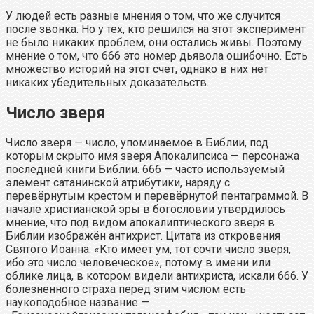
У людей есть разные мнения о том, что же случится
после звонка. Но у тех, кто решился на этот эксперимент
не было никаких проблем, они остались живы. Поэтому
мнение о том, что 666 это номер дьявола ошибочно. Есть
множество историй на этот счет, однако в них нет
никаких убедительных доказательств.
Число зверя
Число зверя — число, упоминаемое в Библии, под
которым скрыто имя зверя Апокалипсиса — персонажа
последней книги Библии. 666 — часто используемый
элемент сатанинской атрибутики, наряду с
перевёрнутым крестом и перевёрнутой пентаграммой. В
начале христианской эры в богословии утвердилось
мнение, что под видом апокалиптического зверя в
Библии изображён антихрист. Цитата из откровения
Святого Иоанна: «Кто имеет ум, тот сочти число зверя,
ибо это число человеческое», потому в имени или
облике лица, в котором видели антихриста, искали 666. У
болезненного страха перед этим числом есть
наукоподобное название —