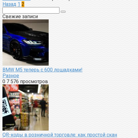
Пагинация
Назад
1
2
записей
Поиск:
Свежие записи
BMW M5 теперь с 600 лошадками!
Разное
0
7 576 просмотров
QR-коды в розничной торговле: как простой скан