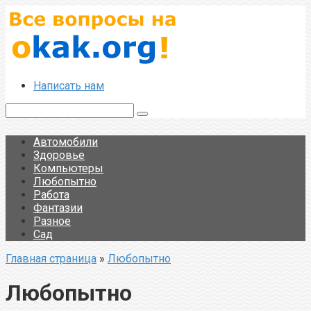
Перейти
к
контенту
Написать нам
Поиск:
Автомобили
Здоровье
Компьютеры
Любопытно
Работа
Фантазии
Разное
Сад
Главная страница
»
Любопытно
Любопытно