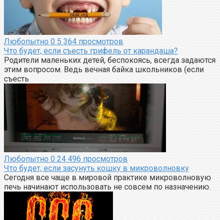
Любопытно
0
5 364 просмотров
Что будет, если съесть грифель от карандаша?
Родители маленьких детей, беспокоясь, всегда задаются
этим вопросом. Ведь вечная байка школьников (если
съесть
Любопытно
0
24 496 просмотров
Что будет, если засунуть кошку в микроволновку
Сегодня все чаще в мировой практике микроволновую
печь начинают использовать не совсем по назначению.