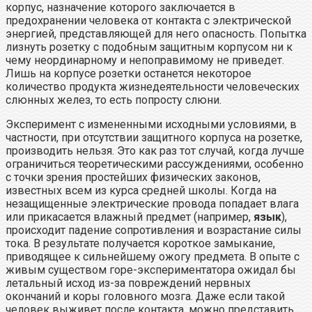
корпус, назначение которого заключается в
предохранении человека от контакта с электрической
энергией, представляющей для него опасность. Попытка
лизнуть розетку с подобным защитным корпусом ни к
чему неординарному и непоправимому не приведет.
Лишь на корпусе розетки останется некоторое
количество продукта жизнедеятельности человеческих
слюнных желез, то есть попросту слюни.
Эксперимент с измененными исходными условиями, в
частности, при отсутствии защитного корпуса на розетке,
производить нельзя. Это как раз тот случай, когда лучше
ограничиться теоретическими рассуждениями, особенно
с точки зрения простейших физических законов,
известных всем из курса средней школы. Когда на
незащищенные электрические провода попадает влага
или прикасается влажный предмет (например,
язык
),
происходит падение сопротивления и возрастание силы
тока. В результате получается короткое замыкание,
приводящее к сильнейшему ожогу предмета. В опыте с
живым существом горе-экспериментатора ожидал бы
летальный исход из-за повреждений нервных
окончаний и коры головного мозга. Даже если такой
человек выживет после контакта, можно представить,