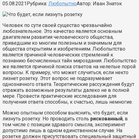
05.08.2021
Рубрика:
Любопытно
Автор:
Иван Знаток
Человек по сути своей существо чрезвычайно
любознательное. Это качество является основным
двигателем развития человеческого общества,
приведшим ко многим полезным и значимым для
общества открытиям и изобретениям. Любопытство
является причиной человеческих стремлений к
познанию бесчисленных тайн мироздания. Любопытство
же является причиной поиска ответов на нелепые порой
вопросы. К примеру, что может случиться, если некто
лизнет розетку. Этот вопрос не подразумевает
однозначного ответа. Теоретические рассуждения будут
отражать возможные результаты далеко не в полной
мере. Провести практические исследования для
получения ответа способны, к счастью, лишь немногие.
Можно опытным способом выяснить, что будет, если
лизнуть розетку. Но проводить столь
рискованный
, в
том числе с позиции здравого смысла, эксперимент
допустимо лишь в одном единственном случае. На
розетке должен присутствовать специальный защитный