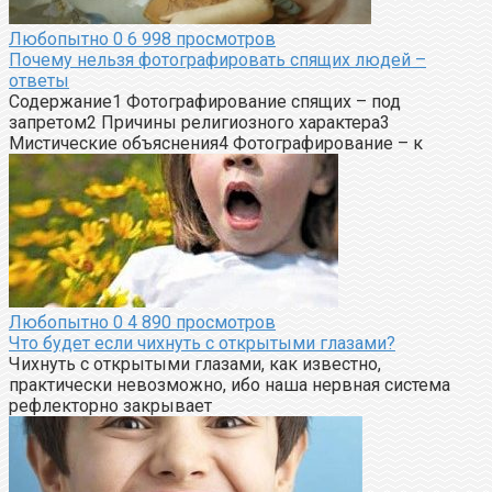
Любопытно
0
6 998 просмотров
Почему нельзя фотографировать спящих людей –
ответы
Содержание1 Фотографирование спящих – под
запретом2 Причины религиозного характера3
Мистические объяснения4 Фотографирование – к
Любопытно
0
4 890 просмотров
Что будет если чихнуть с открытыми глазами?
Чихнуть с открытыми глазами, как известно,
практически невозможно, ибо наша нервная система
рефлекторно закрывает