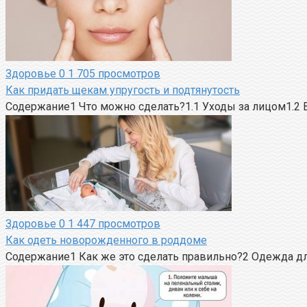
Здоровье
0
1 705 просмотров
Как придать щекам упругость и подтянутость
Содержание1 Что можно сделать?1.1 Уходы за лицом1.2
Здоровье
0
1 447 просмотров
Как одеть новорожденного в роддоме
Содержание1 Как же это сделать правильно?2 Одежда дл