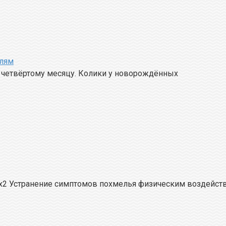
елям
к четвёртому месяцу. Колики у новорождённых
х2 Устранение симптомов похмелья физическим воздейс