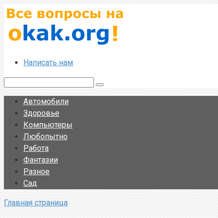
Перейти
к
контенту
Написать нам
Поиск:
Автомобили
Здоровье
Компьютеры
Любопытно
Работа
Фантазии
Разное
Сад
Главная страница