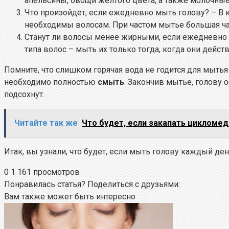
апельсины, овощи желтого цвета, а также молочные
Что произойдет, если ежедневно мыть голову? – В
необходимы волосам. При частом мытье большая ча
Станут ли волосы менее жирными, если ежедневно
типа волос – мыть их только тогда, когда они дейст
Помните, что слишком горячая вода не годится для мытья 
необходимо полностью
смыть
. Закончив мытье, голову 
подсохнут.
Читайте так же
Что будет, если закапать цикломед
Итак, вы узнали, что будет, если мыть голову каждый ден
0
1 161 просмотров
Понравилась статья? Поделиться с друзьями:
Вам также может быть интересно