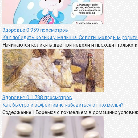
Здоровье
0
959 просмотров
Как победить колики у малыша. Советы молодым родит
Начинаются колики в две-три недели и проходят только 
Здоровье
0
1 788 просмотров
Как быстро и эффективно избавиться от похмелья?
Содержание1 Боремся с похмельем в домашних условия