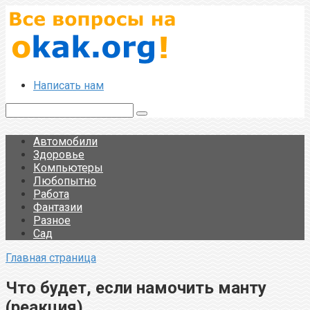
Перейти
к
контенту
Написать нам
Поиск:
Автомобили
Здоровье
Компьютеры
Любопытно
Работа
Фантазии
Разное
Сад
Главная страница
Что будет, если намочить манту
(реакция)