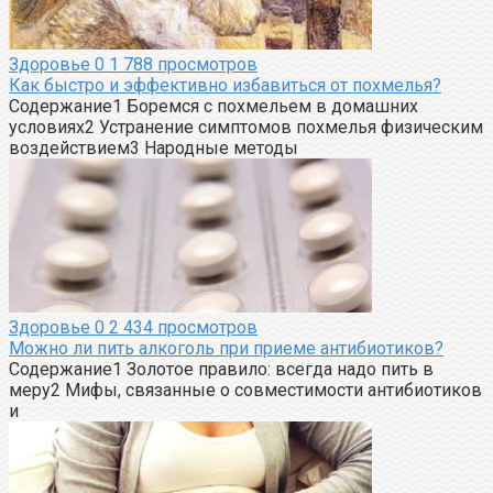
Здоровье
0
1 788 просмотров
Как быстро и эффективно избавиться от похмелья?
Содержание1 Боремся с похмельем в домашних
условиях2 Устранение симптомов похмелья физическим
воздействием3 Народные методы
Здоровье
0
2 434 просмотров
Можно ли пить алкоголь при приеме антибиотиков?
Содержание1 Золотое правило: всегда надо пить в
меру2 Мифы, связанные о совместимости антибиотиков
и