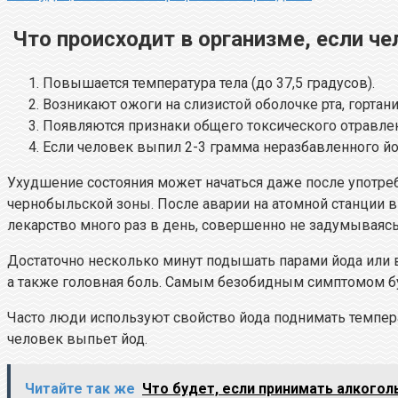
Что происходит в организме, если ч
Повышается температура тела (до 37,5 градусов).
Возникают ожоги на слизистой оболочке рта, гортан
Появляются признаки общего токсического отравлен
Если человек выпил 2-3 грамма неразбавленного йод
Ухудшение состояния может начаться даже после употре
чернобыльской зоны. После аварии на атомной станции 
лекарство много раз в день, совершенно не задумываяс
Достаточно несколько минут подышать парами йода или вы
а также головная боль. Самым безобидным симптомом б
Часто люди используют свойство йода поднимать темпера
человек выпьет йод.
Читайте так же
Что будет, если принимать алкогол