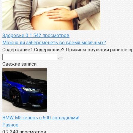
Здоровье
0
1 542 просмотров
Можно ли забеременеть во время месячных?
Содержание1 Содержание2 Причины овуляции раньше сро
Поиск:
Свежие записи
BMW M5 теперь с 600 лошадками!
Разное
0
2 349 просмотров