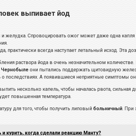
еловек выпивает йод
и и желудка. Спровоцировать ожог может даже одна капля 
ия.
а, практически всегда наступает летальный исход. Эта доз
бления раствора йода в очень незначительном количестве
в
Чернобыле
они пытались поддержать щитовидную железу
ь о последствиях. А появившиеся неприятные симптомы о
пить несколько капель, чтобы началась рвота, сильная д
удет повышенная температура.
туру для того, чтобы получить липовый
больничный
. При
ь и курить, когда сделали реакцию Манту?