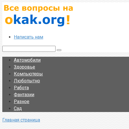
Перейти
к
контенту
Написать нам
Поиск:
Автомобили
Здоровье
Компьютеры
Любопытно
Работа
Фантазии
Разное
Сад
Главная страница