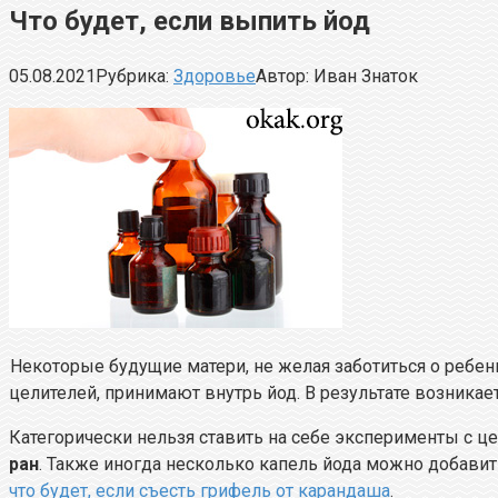
Что будет, если выпить йод
05.08.2021
Рубрика:
Здоровье
Автор:
Иван Знаток
Некоторые будущие матери, не желая заботиться о ребе
целителей, принимают внутрь йод. В результате возникае
Категорически нельзя ставить на себе эксперименты с це
ран
. Также иногда несколько капель йода можно добавить
что будет, если съесть грифель от карандаша
.