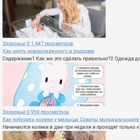
Здоровье
0
1 447 просмотров
Как одеть новорожденного в роддоме
Содержание1 Как же это сделать правильно?2 Одежда дл
Здоровье
0
959 просмотров
Как победить колики у малыша. Советы молодым родит
Начинаются колики в две-три недели и проходят только 