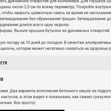
лать дренажное отверстие для контейнера. Для горшков ши
лщины около 2,5 см по всему периметру. Покройте внутр
, чтобы накрыть цементную смесь на время ее застывания
затвердевание без образования трещин. Затвердевание до
ердевание длится всего одну неделю.
з формы. Выньте крышки бутылок из дренажных отверстий
ю погоду на 10 дней до посадки. В качестве альтернативы
щелочь, которая может негативно сказаться на здоровье р
огтя
ма
ами. Два варианта исполнения бетонного кашпо из подруч
и кактусов, в этом видео я показываю, как сажаю суккул
ечник. Все просто)