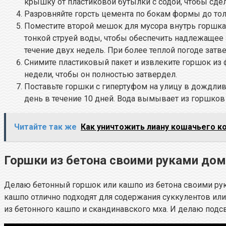
крышку от пластиковой бутылки с содой, чтобы сде
Разровняйте горсть цемента по бокам формы до то
Поместите второй мешок для мусора внутрь горшка
тонкой струей воды, чтобы обеспечить надлежащее 
течение двух недель. При более теплой погоде затв
Снимите пластиковый пакет и извлеките горшок и
недели, чтобы он полностью затвердел.
Поставьте горшки с гипертуфом на улицу в дождливу
день в течение 10 дней. Вода вымывает из горшков 
Читайте так же
Как уничтожить лиану кошачьего к
Горшки из бетона своими руками до
Делаю бетонный горшок или кашпо из бетона своими рук
кашпо отлично подходят для содержания суккулентов ил
из бетонного кашпо и скандинавского мха. И делаю подсв