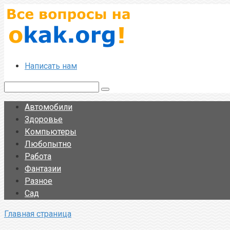
Перейти
к
контенту
Написать нам
Поиск:
Автомобили
Здоровье
Компьютеры
Любопытно
Работа
Фантазии
Разное
Сад
Главная страница